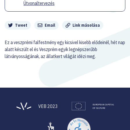
Útvonaltervezés
Megosztás
Tweet
Email
Link másolása
Ez a veszprémi falfestmény egy kicsivel kisebb elődeinél, hét nap
alatt készült el és Veszprém egyik legnépszerűbb
látványosságának, az állatkert világát idézi meg.
EUROPEAN CAPITAL
VEB 2023
OF CULTURE