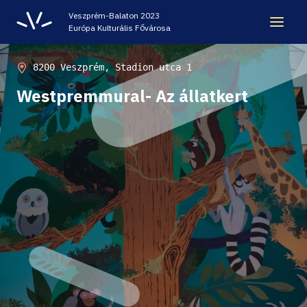
Veszprém-Balaton 2023
Európa Kulturális Fővárosa
ÖRÖKSÉG
8200 Veszprém, Stadion utca 1
Westpremmural- Az állatkert
VESZPRÉM-BALATON 2023 EKF
CODE - DIGITÁLIS ÉLMÉNYKÖZPONT
VÁRBÖRTÖN LÁTOGATÓKÖZPONT
HELLOVEB PROGRAMAJÁNLÓ
KARRIER