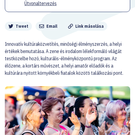
Útvonaltervezés
Megosztás
Tweet
Email
Link másolása
Innovatív kultúraközvetítés, minőségi élményszerzés, a helyi
értékek bemutatása. A zene és irodalom lélekformáló világát
testközelbe hozó, kulturális-élményközpontú program. Az
élőzene, a kortárs művészet, a helyi amatőr előadók és a
kultúrára nyitott környékbeli fiatalok közötti találkozási pont.