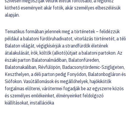
szívesen megosztják velünk életük fontosabb, a régióhoz
köthető eseményeit akár fotók, akár személyes elbeszélésük
alapján.
Tematikus formában jelennek meg a történetek – felidézzük
például a balatoni fürdőruhadivatot, vitorlázás történetét, a téli
Balaton világát, végigkísérjük a strandfürdők életének
átalakulását, írók, költők (alkotó)útjait a balatoni partokon. Az
északi parton Balatonalmádiban, Balatonfüreden,
Balatonakaliban, Révfülöpön, Badacsonytördemic-Szigligeten,
Keszthelyen, a déli parton pedig Fonyódon, Balatonbogláron és
Siófokon. Vasútállomások és megállóhelyek, hajókikötők
forgalmas előterei, várótermei fogadják be az egyszerre közös
és személyes emlékeinket, élményeinket feldolgozó
kiállításokat, installációka