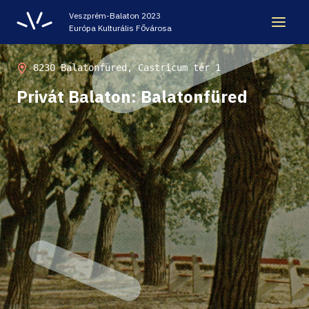
Veszprém-Balaton 2023
Európa Kulturális Fővárosa
ÖRÖKSÉG
8230 Balatonfüred, Castricum tér 1
Privát Balaton: Balatonfüred
VESZPRÉM-BALATON 2023 EKF
CODE - DIGITÁLIS ÉLMÉNYKÖZPONT
VÁRBÖRTÖN LÁTOGATÓKÖZPONT
HELLOVEB PROGRAMAJÁNLÓ
KARRIER