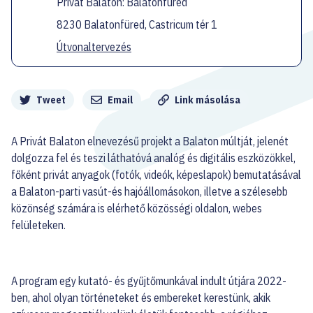
Privát Balaton: Balatonfüred
8230 Balatonfüred, Castricum tér 1
Útvonaltervezés
Megosztás
Tweet
Email
Link másolása
A Privát Balaton elnevezésű projekt a Balaton múltját, jelenét
dolgozza fel és teszi láthatóvá analóg és digitális eszközökkel,
főként privát anyagok (fotók, videók, képeslapok) bemutatásával
a Balaton-parti vasút-és hajóállomásokon, illetve a szélesebb
közönség számára is elérhető közösségi oldalon, webes
felületeken.
A program egy kutató- és gyűjtőmunkával indult útjára 2022-
ben, ahol olyan történeteket és embereket kerestünk, akik