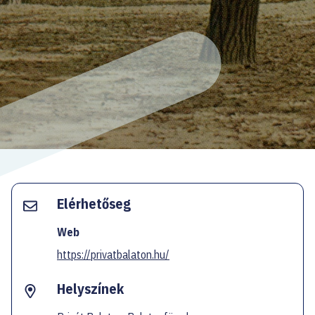
EN
Facebook
Instagram
YouTube
Spotify
Twitter
Elérhetőseg
Web
https://privatbalaton.hu/
Helyszínek