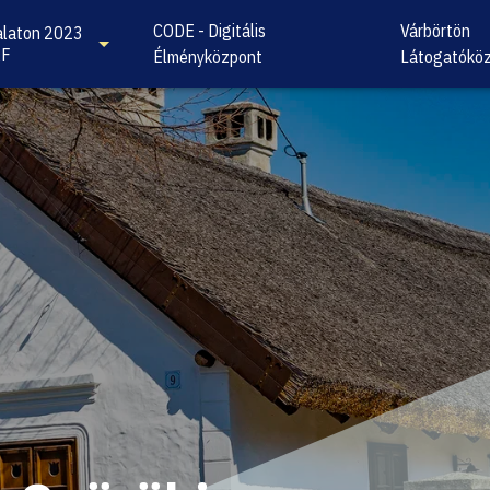
CODE - Digitális
Várbörtön
laton 2023
KF
Élményközpont
Látogatókö
: