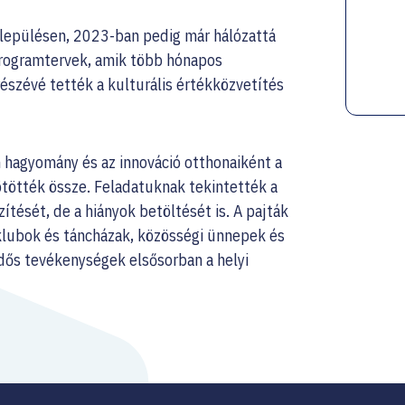
elepülésen, 2023-ban pedig már hálózattá
programtervek, amik több hónapos
szévé tették a kulturális értékközvetítés
n hagyomány és az innováció otthonaiként a
kötötték össze. Feladatuknak tekintették a
tését, de a hiányok betöltését is. A pajták
 klubok és táncházak, közösségi ünnepek és
idős tevékenységek elsősorban a helyi