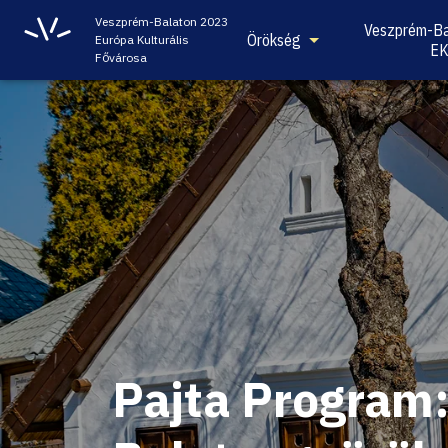
Veszprém-Balaton 2023
Veszprém-Ba
Örökség
Európa Kulturális
E
Fővárosa
Pajta Program