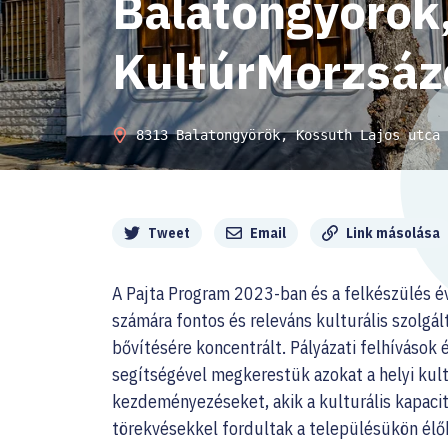
Balatongyörök,
KultúrMorzsáz
8313 Balatongyörök, Kossuth Lajos utca 
Megosztás
Tweet
Email
Link másolása
A Pajta Program 2023-ban és a felkészülés év
számára fontos és releváns kulturális szolgált
bővítésére koncentrált. Pályázati felhívások 
segítségével megkerestük azokat a helyi kult
kezdeményezéseket, akik a kulturális kapaci
törekvésekkel fordultak a településükön élő