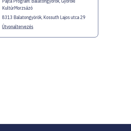
Pajta Program: Balatongyörök, Györöki
KultúrMorzsázó
8313 Balatongyörök, Kossuth Lajos utca 29
Útvonaltervezés