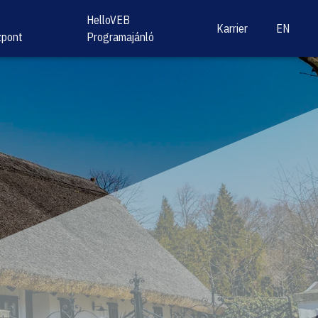
HelloVEB
Karrier
EN
zpont
Programajánló