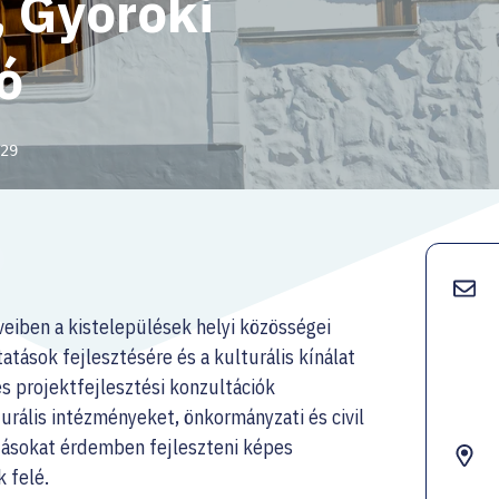
 Györöki
ó
29
eiben a kistelepülések helyi közösségei
atások fejlesztésére és a kulturális kínálat
és projektfejlesztési konzultációk
urális intézményeket, önkormányzati és civil
tásokat érdemben fejleszteni képes
k felé.