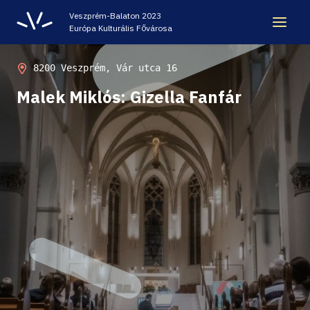
Veszprém-Balaton 2023
Európa Kulturális Fővárosa
ÖRÖKSÉG
8200 Veszprém, Vár utca 16
Malek Miklós: Gizella Fanfár
VESZPRÉM-BALATON 2023 EKF
CODE - DIGITÁLIS ÉLMÉNYKÖZPONT
VÁRBÖRTÖN LÁTOGATÓKÖZPONT
HELLOVEB PROGRAMAJÁNLÓ
KARRIER