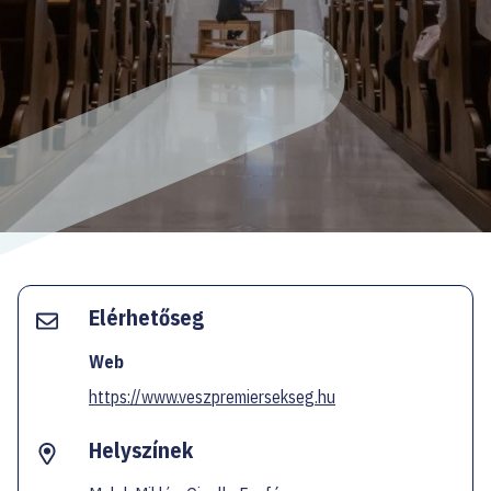
EN
Facebook
Instagram
YouTube
Spotify
Twitter
Elérhetőseg
Web
https://www.veszpremiersekseg.hu
Helyszínek