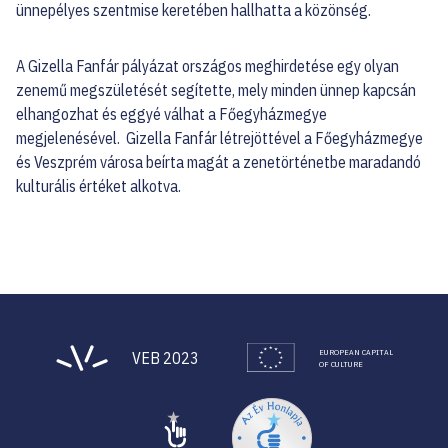
ünnepélyes szentmise keretében hallhatta a közönség.
A Gizella Fanfár pályázat országos meghirdetése egy olyan
zenemű megszületését segítette, mely minden ünnep kapcsán
elhangozhat és eggyé válhat a Főegyházmegye
megjelenésével. Gizella Fanfár létrejöttével a Főegyházmegye
és Veszprém városa beírta magát a zenetörténetbe maradandó
kulturális értéket alkotva.
EUROPEAN CAPITAL
VEB 2023
OF CULTURE