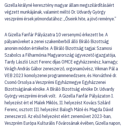
Gizella királyné keresztény magyar állam megszilárdításáért
végzett munkájának, valamint méltó Dr. Udvardy György
veszprémi érsek jelmondatához: „Őseink hite, a jövő reménye.”
A Gizella Fanfár Pályázatra 10 versenymű érkezett be. A
pályaműveket a zenei szakemberből álló Bíráló Bizottság
anonim módon értékelte. A Bíráló Bizottság tagjai: Szamosi
Szabolcs a Filharmónia Magyarország ügyvezető igazgatója,
Tardy László Liszt Ferenc díjas OMCE egyházzenész, karnagy;
Virágh András Gábor zeneszerző, orgonaművész, Vikman Pál a
VEB 2023 komolyzenei programmenedzsere, és Horváthné dr.
Csomó Orsolya a Veszprémi Egyházmegye Egyházzenei
Bizottságának elnöke. A Bíráló Bizottság elnöke Dr. Udvardy
György veszprémi érsek volt. A Gizella Fanfár Pályázaton I.
helyezést ért el Malek Miklós, II. helyezést Kovács Szilárd
Ferenc, osztott III. helyezést Balogh Máté és Magda Dávid
zeneszerző. Az első helyezést elért zeneművet 2023-ban,
Veszprém Európa Kulturális Fővárosának évében, Gizella napon,