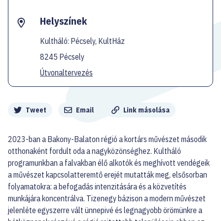
Helyszínek
Kultháló: Pécsely, KultHáz
8245 Pécsely
Útvonaltervezés
Megosztás
Tweet
Email
Link másolása
2023-ban a Bakony-Balaton régió a kortárs művészet második
otthonaként fordult oda a nagyközönséghez. Kultháló
programunkban a falvakban élő alkotók és meghívott vendégeik
a művészet kapcsolatteremtő erejét mutatták meg, elsősorban
folyamatokra: a befogadás intenzitására és a közvetítés
munkájára koncentrálva. Tizenegy bázison a modern művészet
jelenléte egyszerre vált ünnepivé és legnagyobb örömünkre a