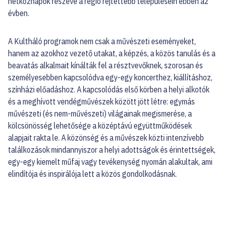
hétköznapok részévé a régió rejtettebb településein ebben az
évben.
A Kultháló programok nem csak a művészeti eseményeket,
hanem az azokhoz vezető utakat, a képzés, a közös tanulás és a
beavatás alkalmait kínálták fel a résztvevőknek, szorosan és
személyesebben kapcsolódva egy-egy koncerthez, kiállításhoz,
színházi előadáshoz. A kapcsolódás első körben a helyi alkotók
és a meghívott vendégművészek között jött létre: egymás
művészeti (és nem-művészeti) világainak megismerése, a
kölcsönösség lehetősége a középtávú együttműködések
alapjait rakta le. A közönség és a művészek közti intenzívebb
találkozások mindannyiszor a helyi adottságok és érintettségek,
egy-egy kiemelt műfaj vagy tevékenység nyomán alakultak, ami
elindítója és inspirálója lett a közös gondolkodásnak.