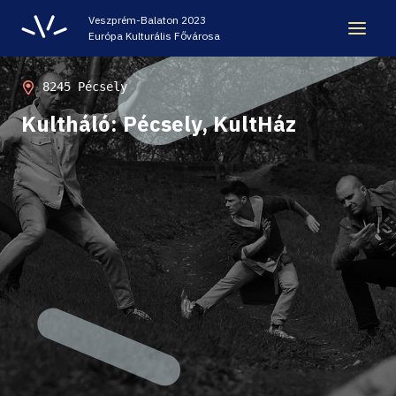
Veszprém-Balaton 2023
Európa Kulturális Fővárosa
ÖRÖKSÉG
8245 Pécsely
Kultháló: Pécsely, KultHáz
VESZPRÉM-BALATON 2023 EKF
CODE - DIGITÁLIS ÉLMÉNYKÖZPONT
VÁRBÖRTÖN LÁTOGATÓKÖZPONT
HELLOVEB PROGRAMAJÁNLÓ
KARRIER