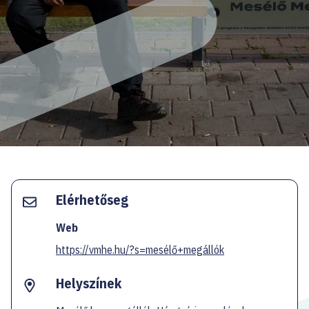
EN
Facebook
Instagram
YouTube
Spotify
Twitter
Elérhetőseg
Web
https://vmhe.hu/?s=mesélő+megállók
Helyszínek