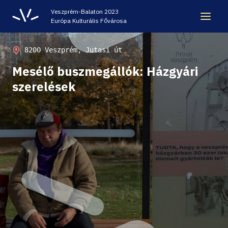
Veszprém-Balaton 2023
Európa Kulturális Fővárosa
ÖRÖKSÉG
8200 Veszprém, Jutasi út
Mesélő buszmegállók: Házgyári
VESZPRÉM-BALATON 2023 EKF
szerelések
CODE - DIGITÁLIS ÉLMÉNYKÖZPONT
VÁRBÖRTÖN LÁTOGATÓKÖZPONT
HELLOVEB PROGRAMAJÁNLÓ
KARRIER