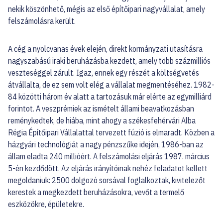
nekik köszönhető, mégis az első építőipari nagyvállalat, amely
felszámolásra került.
A cég a nyolcvanas évek elején, direkt kormányzati utasításra
nagyszabású iraki beruházásba kezdett, amely több százmilliós
veszteséggel zárult. Igaz, ennek egy részét a költségvetés
átvállalta, de ez sem volt elég a vállalat megmentéséhez. 1982-
84 közötti három év alatt a tartozásuk már elérte az egymilliárd
forintot. A veszprémiek az ismételt állami beavatkozásban
reménykedtek, de hiába, mint ahogy a székesfehérvári Alba
Régia Építőipari Vállalattal tervezett fúzió is elmaradt. Közben a
házgyári technológiát a nagy pénzszűke idején, 1986-ban az
állam eladta 240 millióért. A felszámolási eljárás 1987. március
5-én kezdődött. Az eljárás irányítóinak nehéz feladatot kellett
megoldaniuk: 2500 dolgozó sorsával foglalkoztak, kivitelezőt
kerestek a megkezdett beruházásokra, vevőt a termelő
eszközökre, épületekre.