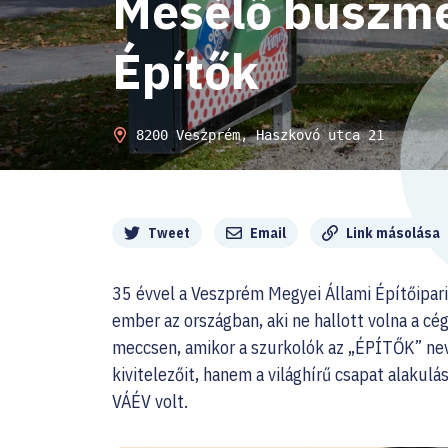
Mesélő buszme
Építők
8200 Veszprém, Haszkovó utca 21
Megosztás
Tweet
Email
Link másolása
35 évvel a Veszprém Megyei Állami Építőipari
ember az országban, aki ne hallott volna a cég
meccsen, amikor a szurkolók az „ÉPÍTŐK” nev
kivitelezőit, hanem a világhírű csapat alakulá
VÁÉV volt.