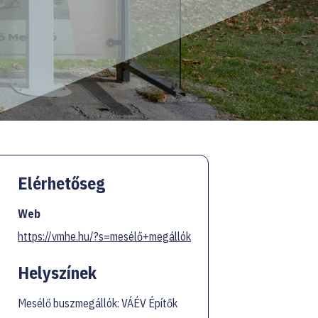
Elérhetőseg
Web
https://vmhe.hu/?s=mesélő+megállók
Helyszínek
Mesélő buszmegállók: VÁÉV Építők