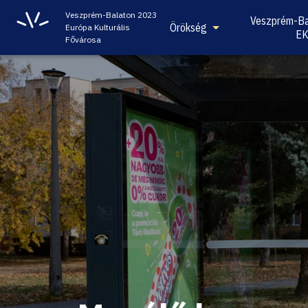
Veszprém-Balaton 2023
Veszprém-Ba
Örökség
Európa Kulturális
E
Fővárosa