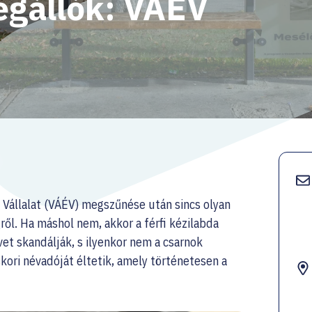
gállók: VÁÉV
 Vállalat (VÁÉV) megszűnése után sincs olyan
ről. Ha máshol nem, akkor a férfi kézilabda
et skandálják, s ilyenkor nem a csarnok
skori névadóját éltetik, amely történetesen a