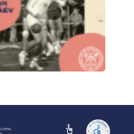
 CAPITAL
RE