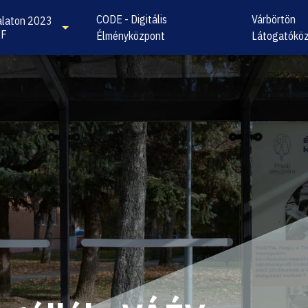
CODE - Digitális
Várbörtön
laton 2023
KF
Élményközpont
Látogatókö