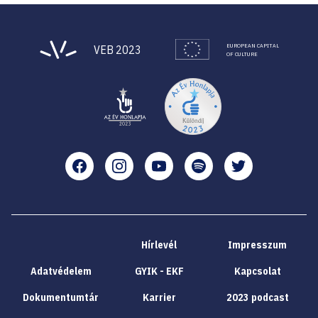
EUROPEAN CAPITAL
VEB 2023
OF CULTURE
Facebook
Instagram
YouTube
Spotify
Twitter
Hírlevél
Impresszum
Adatvédelem
GYIK - EKF
Kapcsolat
Dokumentumtár
Karrier
2023 podcast