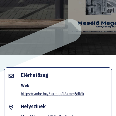
EN
Facebook
Instagram
YouTube
Spotify
Twitter
Elérhetőseg
Web
https://vmhe.hu/?s=mesélő+megállók
Helyszínek