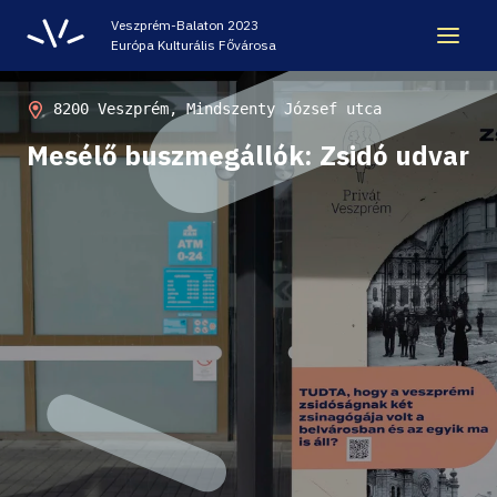
Veszprém-Balaton 2023
Európa Kulturális Fővárosa
ÖRÖKSÉG
8200 Veszprém, Mindszenty József utca
Mesélő buszmegállók: Zsidó udvar
VESZPRÉM-BALATON 2023 EKF
CODE - DIGITÁLIS ÉLMÉNYKÖZPONT
VÁRBÖRTÖN LÁTOGATÓKÖZPONT
HELLOVEB PROGRAMAJÁNLÓ
KARRIER