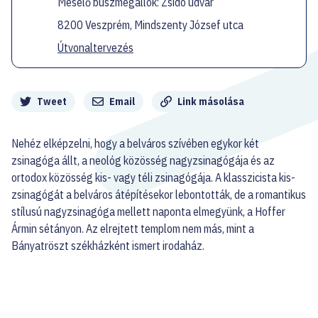
Mesélő buszmegállók: Zsidó udvar
8200 Veszprém, Mindszenty József utca
Útvonaltervezés
Megosztás
Tweet
Email
Link másolása
Nehéz elképzelni, hogy a belváros szívében egykor két
zsinagóga állt, a neológ közösség nagyzsinagógája és az
ortodox közösség kis- vagy téli zsinagógája. A klasszicista kis-
zsinagógát a belváros átépítésekor lebontották, de a romantikus
stílusú nagyzsinagóga mellett naponta elmegyünk, a Hoffer
Ármin sétányon. Az elrejtett templom nem más, mint a
Bányatröszt székházként ismert irodaház.