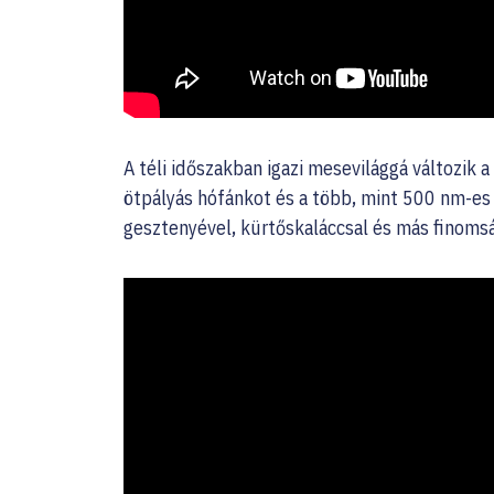
A téli időszakban igazi mesevilággá változik 
ötpályás hófánkot és a több, mint 500 nm-es 
gesztenyével, kürtőskaláccsal és más finom