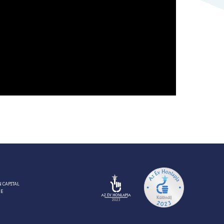
 CAPITAL
RE