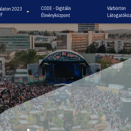
CODE - Digitális
Várbörtön
laton 2023
KF
Élményközpont
Látogatókö