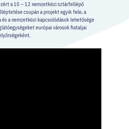
zért a 10 – 12 nemzetközi sztárfellépő
lléptetése csupán a projekt egyik fele, a
 és a nemzetközi kapcsolódások lehetősége
látóegységeket európai városok fiataljai
helyőrségeként.