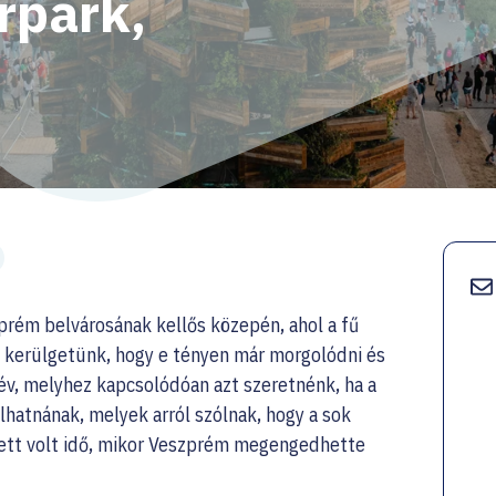
rpark,
prém belvárosának kellős közepén, ahol a fű
 kerülgetünk, hogy e tényen már morgolódni és
 év, melyhez kapcsolódóan azt szeretnénk, ha a
lhatnának, melyek arról szólnak, hogy a sok
ett volt idő, mikor Veszprém megengedhette