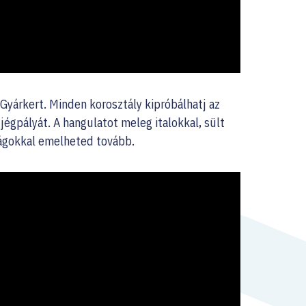
a Gyárkert. Minden korosztály kipróbálhatj az
jégpályát. A hangulatot meleg italokkal, sült
ságokkal emelheted tovább.