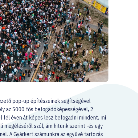
vezető pop-up építészeinek segítségével
ly az 5000 fős befogadóképességével, 2
l fél éven át képes lesz befogadni mindent, mi
li megéléséről szól, ám hitünk szerint -és egy
ennél. A Gyárkert számunkra az együvé tartozás