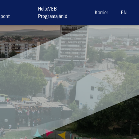
HelloVEB
Karrier
EN
zpont
Programajánló