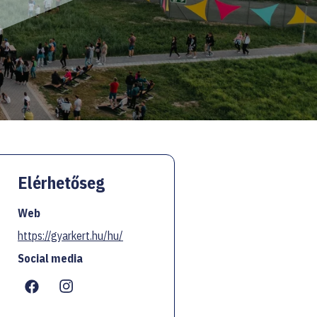
Elérhetőseg
Web
https://gyarkert.hu/hu/
Social media
...
...