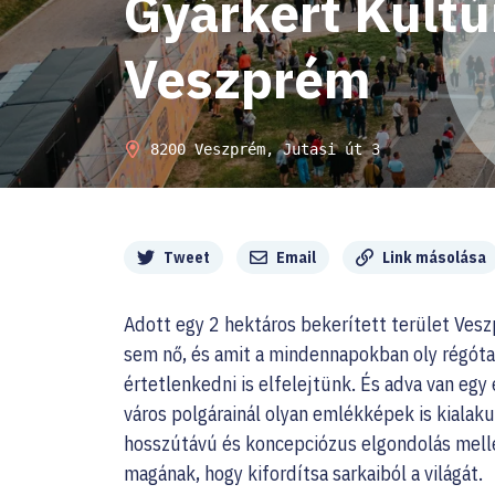
Gyárkert Kultú
Veszprém
8200 Veszprém, Jutasi út 3
Megosztás
Tweet
Email
Link másolása
Adott egy 2 hektáros bekerített terület Vesz
sem nő, és amit a mindennapokban oly régóta
értetlenkedni is elfelejtünk. És adva van egy
város polgárainál olyan emlékképek is kialaku
hosszútávú és koncepciózus elgondolás mell
magának, hogy kifordítsa sarkaiból a világát.